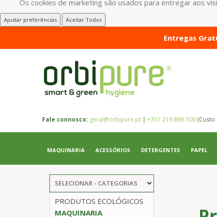
Os cookies de marketing são usados para entregar aos visit
Ajustar preferências
Aceitar Todos
Entregas Gratu
Fale connosco:
geral@orbipure.pt
|
+351 219 896 300
(Custo 
MAQUINARIA
ACESSÓRIOS
DETERGENTES
PAPEL
SELECIONAR - CATEGORIAS
PRODUTOS ECOLÓGICOS
P
MAQUINARIA