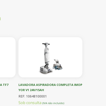
a
A TF7
LAVADORA ASPIRADORA COMPLETA IMOP
YOR V1 24V/15AH
REF: 10648100001
Sob consulta
(IVA não incluído)