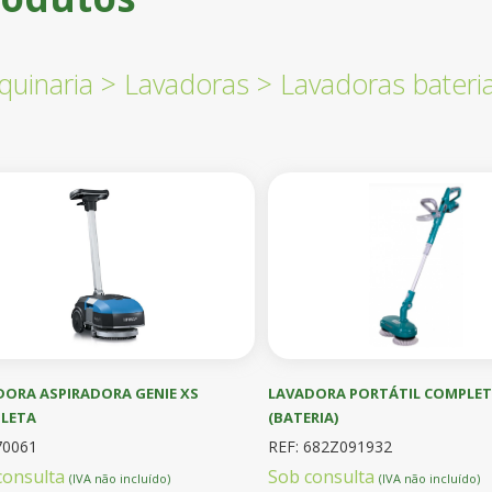
uinaria
>
Lavadoras
>
Lavadoras bateri
DORA ASPIRADORA GENIE XS
LAVADORA PORTÁTIL COMPLET
LETA
(BATERIA)
70061
REF: 682Z091932
consulta
Sob consulta
(IVA não incluído)
(IVA não incluído)