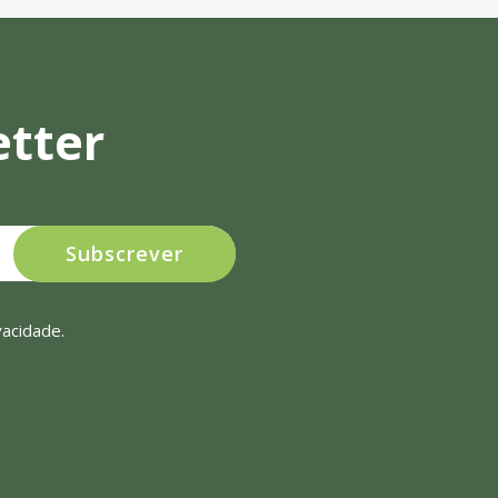
etter
Subscrever
ivacidade
.