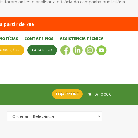
taram antes e analisar a eficácia da campanha publicitária.
a partir de 70€
NOTÍCIAS
CONTATE-NOS
ASSISTÊNCIA TÉCNICA
ROMOÇÕES
CATÁLOGO
LOJA ONLINE
(
0
)
0.00
€