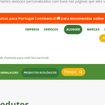
antes anúncios personalizados com base nas páginas que eles visi
itas para Portugal Continental 🚚 para encomendas online 
EMPRESA
SERVIÇOS
ALUGUER
MARCAS
P
de chamada para rede fixa nacional)
EMBALAGENS
PRODUTOS ECOLÓGICOS
rodutos