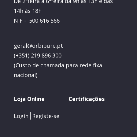
De 2ªfeira a 6ªfeira da 9h às 13h e das
14h às 18h
NIF - 500 616 566
geral@orbipure.pt
(+351) 219 896 300
(
Custo de chamada para rede fixa
nacional)
Loja Online
Certificações
Login
Registe-se