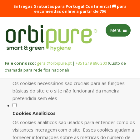
DEFINA AS SUAS PREFERÊNCIAS DE
Entregas Gratuitas para Portugal Continental 🚚 para
COOKIES PARA ESTE WEBSITE.
encomendas online a partir de 70€
Este website utiliza cookies estritamente necessários, analíticos
Menu
e funcionais, para lhe oferecer uma boa experiência de
navegação e acesso a todas as funcionalidades.
Consulte a nossa
política de privacidade e de Cookies
.
Fale connosco:
geral@orbipure.pt
|
+351 219 896 300
(Custo de
chamada para rede fixa nacional)
Cookies necessários (obrigatório)
Os cookies necessários são cruciais para as funções
básicas do site e o site não funcionará da maneira
pretendida sem eles
Cookies Analíticos
Os cookies analíticos são usados para entender como os
visitantes interagem com o site. Esses cookies ajudam a
fornecer informações sobre as métricas do número de