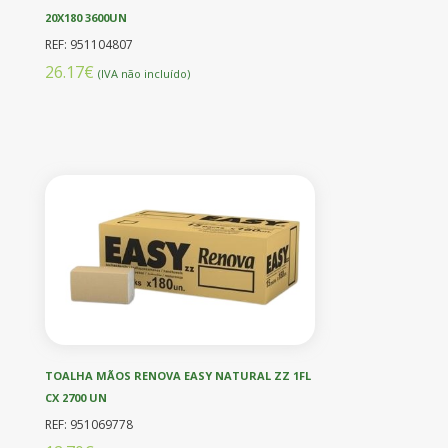
20X180 3600UN
REF: 951104807
26.17€
(IVA não incluído)
TOALHA MÃOS RENOVA EASY NATURAL ZZ 1FL
CX 2700 UN
REF: 951069778