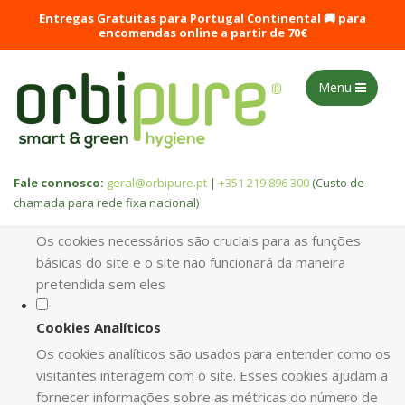
DEFINA AS SUAS PREFERÊNCIAS DE
Entregas Gratuitas para Portugal Continental 🚚 para
COOKIES PARA ESTE WEBSITE.
encomendas online a partir de 70€
Este website utiliza cookies estritamente necessários, analíticos
Menu
e funcionais, para lhe oferecer uma boa experiência de
navegação e acesso a todas as funcionalidades.
Consulte a nossa
política de privacidade e de Cookies
.
Fale connosco:
geral@orbipure.pt
|
+351 219 896 300
(Custo de
chamada para rede fixa nacional)
Cookies necessários (obrigatório)
Os cookies necessários são cruciais para as funções
básicas do site e o site não funcionará da maneira
pretendida sem eles
Cookies Analíticos
Os cookies analíticos são usados para entender como os
visitantes interagem com o site. Esses cookies ajudam a
fornecer informações sobre as métricas do número de