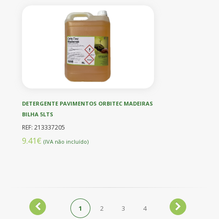
DETERGENTE PAVIMENTOS ORBITEC MADEIRAS
BILHA 5LTS
REF: 213337205
9.41€
(IVA não incluído)
1
2
3
4