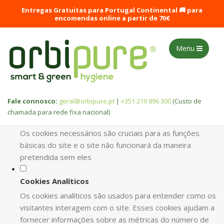
DEFINA AS SUAS PREFERÊNCIAS DE
Entregas Gratuitas para Portugal Continental 🚚 para
COOKIES PARA ESTE WEBSITE.
encomendas online a partir de 70€
Este website utiliza cookies estritamente necessários, analíticos
Menu
e funcionais, para lhe oferecer uma boa experiência de
navegação e acesso a todas as funcionalidades.
Consulte a nossa
política de privacidade e de Cookies
.
Fale connosco:
geral@orbipure.pt
|
+351 219 896 300
(Custo de
chamada para rede fixa nacional)
Cookies necessários (obrigatório)
Os cookies necessários são cruciais para as funções
básicas do site e o site não funcionará da maneira
pretendida sem eles
Cookies Analíticos
Os cookies analíticos são usados para entender como os
visitantes interagem com o site. Esses cookies ajudam a
fornecer informações sobre as métricas do número de