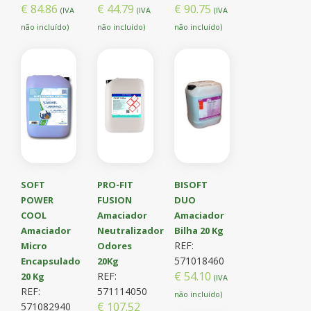
€ 84.86
€ 44.79
€ 90.75
(IVA
(IVA
(IVA
não incluído)
não incluído)
não incluído)
SOFT
PRO-FIT
BISOFT
POWER
FUSION
DUO
COOL
Amaciador
Amaciador
Amaciador
Neutralizador
Bilha 20 Kg
REF:
Micro
Odores
571018460
Encapsulado
20Kg
€ 54.10
REF:
20 Kg
(IVA
REF:
571114050
não incluído)
€ 107.52
571082940