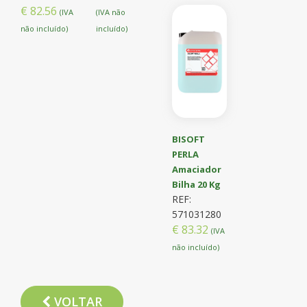
€ 82.56
(IVA
(IVA não
não incluído)
incluído)
BISOFT
PERLA
Amaciador
Bilha 20 Kg
REF:
571031280
€ 83.32
(IVA
não incluído)
VOLTAR